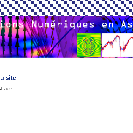
u site
t vide