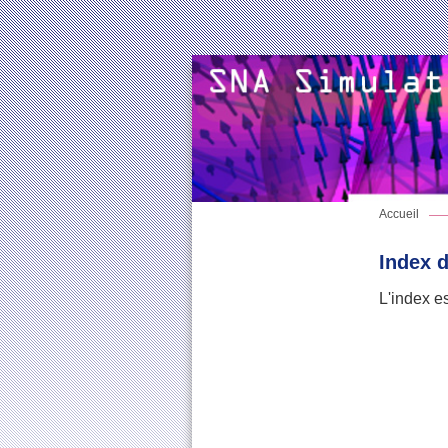
Accueil
Index d
L'index es